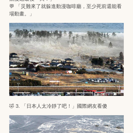
💬 「災難來了就躲進動漫咖啡廳，至少死前還能看
場動畫。」
🤣 3. 「日本人太冷靜了吧！」國際網友看傻