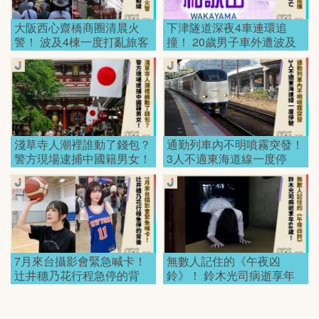
大阪西心齋橋商圈清晨火
下津隧道深夜4車連環追
警！ 波及4棟一度打亂旅客
撞！ 20歲男子車外遭波及
動線！
身亡！
淺草寺人潮裡誰動了錢包？
通勤列車內不明噴霧突發！
警方現場逮捕中國籍男女！
3人不適東海道線一度停
駛！
7月來台攝影會緊急喊卡！
無數人記住的《午夜凶
辻井穗乃花行程急停的背
鈴》！ 鈴木光司病逝享年
後！
68歲！