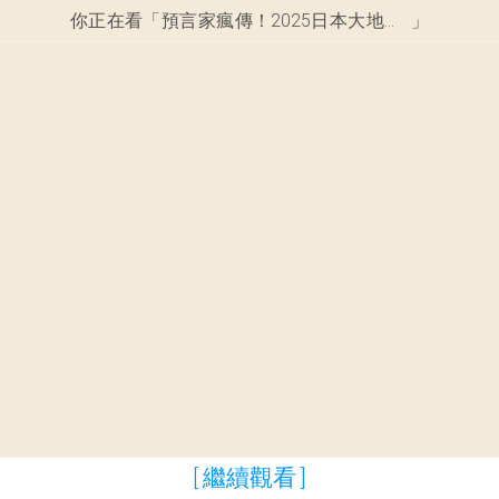
你正在看「
預言家瘋傳！2025日本大地震+海嘯恐奪數十萬人性命？！日本人面對災難的瘋狂反應曝光！
」
[ 繼續觀看 ]