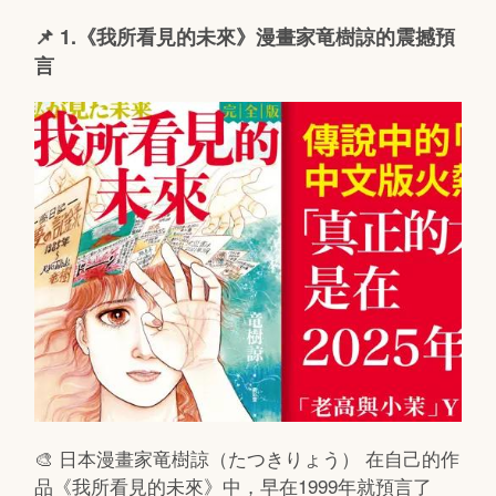
📌 1.《我所看見的未來》漫畫家竜樹諒的震撼預
言
🎨 日本漫畫家竜樹諒（たつきりょう） 在自己的作
品《我所看見的未來》中，早在1999年就預言了