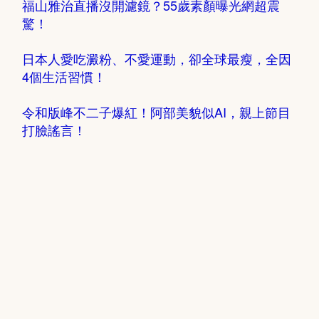
福山雅治直播沒開濾鏡？55歲素顏曝光網超震
驚！
日本人愛吃澱粉、不愛運動，卻全球最瘦，全因
4個生活習慣！
令和版峰不二子爆紅！阿部美貌似AI，親上節目
打臉謠言！