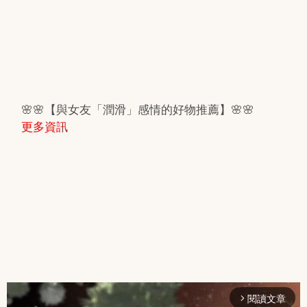
🌸🌸【與女友「潤滑」感情的好物推薦】🌸🌸
更多資訊
閱讀文章
arrow_forward_ios