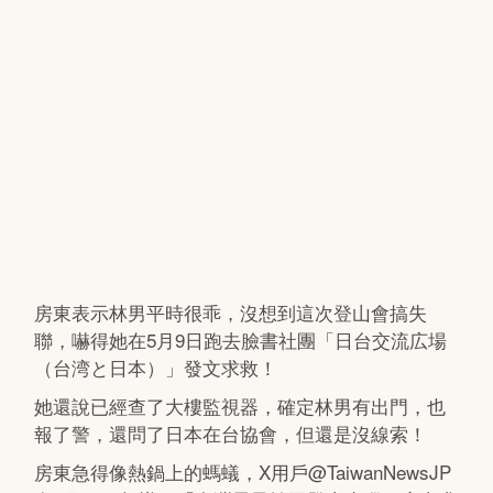
房東表示林男平時很乖，沒想到這次登山會搞失
聯，嚇得她在5月9日跑去臉書社團「日台交流広場
（台湾と日本）」發文求救！
她還說已經查了大樓監視器，確定林男有出門，也
報了警，還問了日本在台協會，但還是沒線索！
房東急得像熱鍋上的螞蟻，X用戶@TaiwanNewsJP