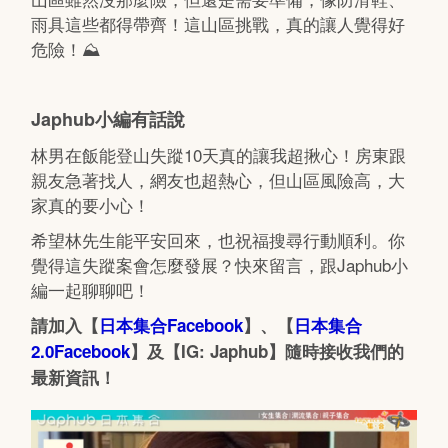
雨具這些都得帶齊！這山區挑戰，真的讓人覺得好
危險！⛰
Japhub小編有話說
林男在飯能登山失蹤10天真的讓我超揪心！房東跟
親友急著找人，網友也超熱心，但山區風險高，大
家真的要小心！
希望林先生能平安回來，也祝福搜尋行動順利。你
覺得這失蹤案會怎麼發展？快來留言，跟Japhub小
編一起聊聊吧！
請加入【
日本集合Facebook
】、【
日本集合
2.0Facebook
】及【IG: Japhub】隨時接收我們的
最新資訊！