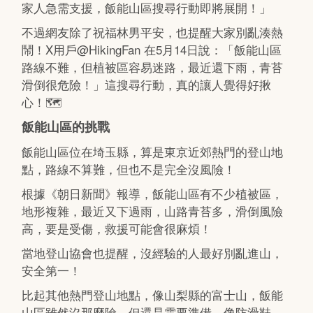
家人急需支援，飯能山區搜尋行動即將展開！」
不過網友除了祝福林男平安，也提醒大家別亂湊熱
鬧！X用戶@HikingFan 在5月14日說：「飯能山區
路線不難，但植被區容易迷路，最近還下雨，青苔
滑倒很危險！」這搜尋行動，真的讓人覺得好揪
心！🗺
飯能山區的挑戰
飯能山區位在埼玉縣，算是東京近郊熱門的登山地
點，路線不算難，但也不是完全沒風險！
根據《朝日新聞》報導，飯能山區有不少植被區，
地形複雜，最近又下過雨，山路青苔多，滑倒風險
高，要是受傷，救援可能會很麻煩！
當地登山協會也提醒，沒經驗的人最好別亂進山，
安全第一！
比起其他熱門登山地點，像山梨縣的富士山，飯能
山區雖然沒那麼險，但還是需要準備，像防滑鞋、