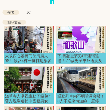
作者
JC
相關文章
大阪西心齋橋商圈清晨火
下津隧道深夜4車連環追
警！ 波及4棟一度打亂旅客
撞！ 20歲男子車外遭波及
動線！
身亡！
淺草寺人潮裡誰動了錢包？
通勤列車內不明噴霧突發！
警方現場逮捕中國籍男女！
3人不適東海道線一度停
駛！