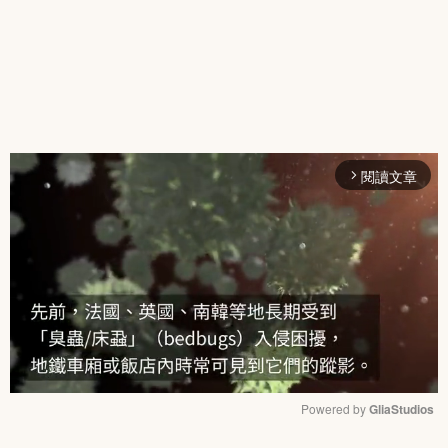
閱讀文章
arrow_forward_ios
Powered by 
GliaStudios
Mute