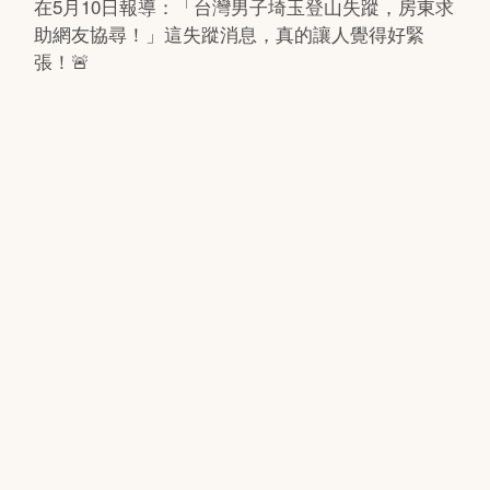
在5月10日報導：「台灣男子埼玉登山失蹤，房東求
助網友協尋！」這失蹤消息，真的讓人覺得好緊
張！🚨