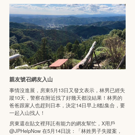
親友號召網友入山
事情沒進展，房東5月13日又發文表示，林男已經失
蹤10天，警察在附近找了好幾天都沒結果！林男的
爸爸跟家人也趕到日本，決定14日早上8點集合，要
一起入山找人！
房東還在貼文裡拜託有能力的網友幫忙，X用戶
@JPHelpNow 在5月14日說：「林姓男子失蹤案，