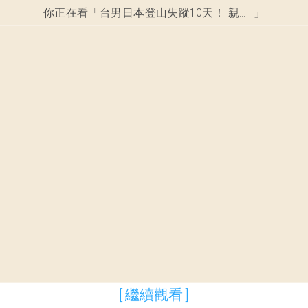
你正在看「
台男日本登山失蹤10天！ 親友急尋人背後真相是什麼
」
[ 繼續觀看 ]