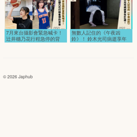
7月來台攝影會緊急喊卡！
無數人記住的《午夜凶
辻井穗乃花行程急停的背
鈴》！ 鈴木光司病逝享年
後！
68歲！
© 2026 Japhub