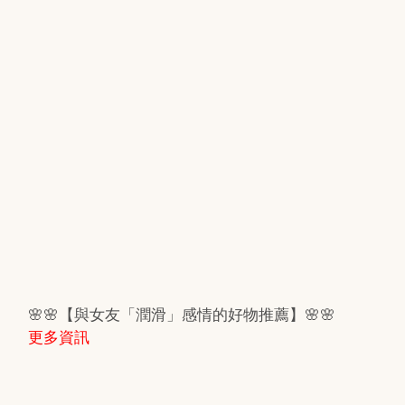
🌸🌸【與女友「潤滑」感情的好物推薦】🌸🌸
更多資訊