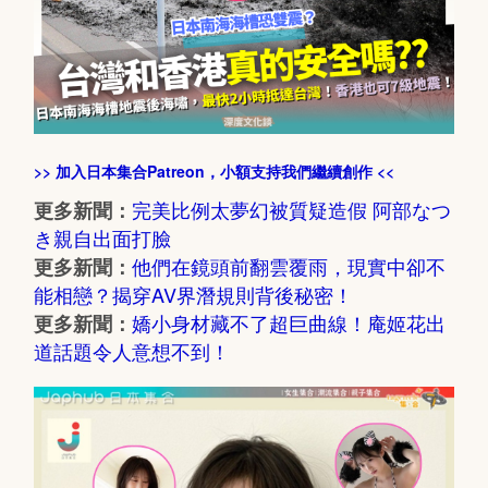
>> 加入日本集合Patreon，小額支持我們繼續創作 <<
完美比例太夢幻被質疑造假 阿部なつ
更多新聞：
き親自出面打臉
他們在鏡頭前翻雲覆雨，現實中卻不
更多新聞：
能相戀？揭穿AV界潛規則背後秘密！
嬌小身材藏不了超巨曲線！庵姬花出
更多新聞：
道話題令人意想不到！