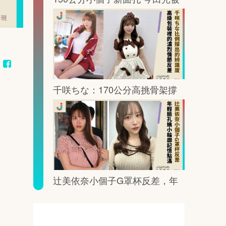
鏡頭這樣放大記憶點
千咲ちな：170公分高挑骨架撐
出G罩杯的鏡頭重量
辻美依奈小個子G罩杯反差，年
輕臉孔裡藏著一眼就記住的曲線