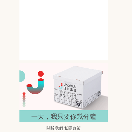
三浦奈々：162cm B罩杯的纖細
線條，遇上Madonna專屬出道
145公分撞上G罩杯 岸みゆ的比
例差一開鏡就搶位
一天，我只要你幾分鐘
關於我們
私隱政策