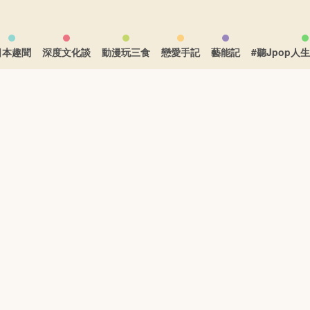
日本趣聞
深度文化談
動漫玩三食
戀愛手記
藝能記
#聽Jpop人