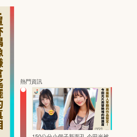
熱門資訊
150公分小個子新面孔 今田光被