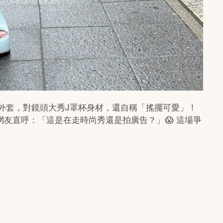
薄灰色外套，對鏡頭大秀J罩杯身材，還自稱「搖擺可愛」！
友直呼：「這是在走時尚秀還是拍廣告？」😱 這場爭