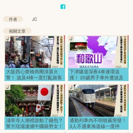
Mute
作者
JC
相關文章
大阪西心齋橋商圈清晨火
下津隧道深夜4車連環追
警！ 波及4棟一度打亂旅客
撞！ 20歲男子車外遭波及
動線！
身亡！
淺草寺人潮裡誰動了錢包？
通勤列車內不明噴霧突發！
警方現場逮捕中國籍男女！
3人不適東海道線一度停
駛！