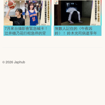
7月來台攝影會緊急喊卡！
無數人記住的《午夜凶
辻井穗乃花行程急停的背
鈴》！ 鈴木光司病逝享年
後！
68歲！
© 2026 Japhub