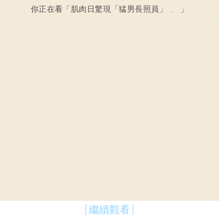
你正在看「
肌肉日驚現「猛男長照員」 猛男進駐復康機構嗨翻現場！
」
[ 繼續觀看 ]