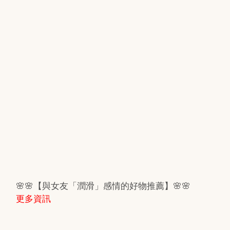
🌸🌸【與女友「潤滑」感情的好物推薦】🌸🌸
更多資訊