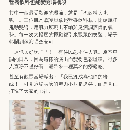
營養飲料也能變秀場橋段
其中一個最受歡迎的環節，就是「搖飲料大挑
戰」。三位肌肉照護員拿起營養飲料瓶，開始瘋狂
甩動雙臂，用肌力展現出不輸雞尾酒調酒師的氣
勢。每一次大幅度的揮動都引來觀眾的笑聲，場子
熱鬧到像演唱會安可。
「這也太好玩了吧！」有住民忍不住大喊。原本單
調的日常，因為這樣的演出而變得色彩斑斕。很多
人直呼不僅好看，還帶來一種莫名的療癒感。
甚至有觀眾當場喊出：「我已經成為他們的粉
絲！」可見這場表演的魅力不只是逗笑，而是真正
打進了大家的心裡。