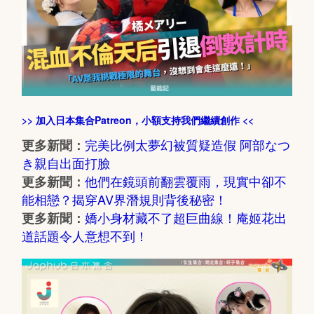
>> 加入日本集合Patreon，小額支持我們繼續創作 <<
完美比例太夢幻被質疑造假 阿部なつ
更多新聞：
き親自出面打臉
他們在鏡頭前翻雲覆雨，現實中卻不
更多新聞：
能相戀？揭穿AV界潛規則背後秘密！
嬌小身材藏不了超巨曲線！庵姬花出
更多新聞：
道話題令人意想不到！