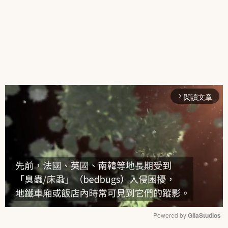
閱讀文章
arrow_forward_ios
Powered by 
GliaStudios