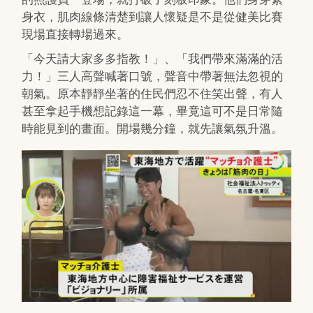
身衣，肌肉線條清楚到讓人懷疑是不是從健美比賽
現場直接轉場過來。
「今天請大家多多指教！」、「我們帶來滿滿的活
力！」三人高聲喊著口號，聲音中帶著無法忽視的
朝氣。原本靜靜坐著的住民們忍不住笑出聲，有人
甚至拿起手機想記錄這一幕，畢竟這可不是日常隨
時能見到的畫面。開場幾分鐘，就先讓氣氛升溫。