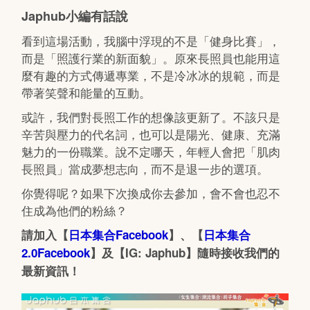
Japhub小編有話說
看到這場活動，我腦中浮現的不是「健身比賽」，
而是「照護行業的新面貌」。原來長照員也能用這
麼有趣的方式傳遞專業，不是冷冰冰的規範，而是
帶著笑聲和能量的互動。
或許，我們對長照工作的想像該更新了。不該只是
辛苦與壓力的代名詞，也可以是陽光、健康、充滿
魅力的一份職業。說不定哪天，年輕人會把「肌肉
長照員」當成夢想志向，而不是退一步的選項。
你覺得呢？如果下次換成你去參加，會不會也忍不
住成為他們的粉絲？
請加入【
日本集合Facebook
】、【
日本集合
2.0Facebook
】及【IG: Japhub】隨時接收我們的
最新資訊！