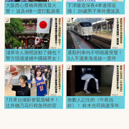
大阪西心齋橋商圈清晨火
下津隧道深夜4車連環追
警！ 波及4棟一度打亂旅客
撞！ 20歲男子車外遭波及
動線！
身亡！
淺草寺人潮裡誰動了錢包？
通勤列車內不明噴霧突發！
警方現場逮捕中國籍男女！
3人不適東海道線一度停
駛！
7月來台攝影會緊急喊卡！
無數人記住的《午夜凶
辻井穗乃花行程急停的背
鈴》！ 鈴木光司病逝享年
後！
68歲！