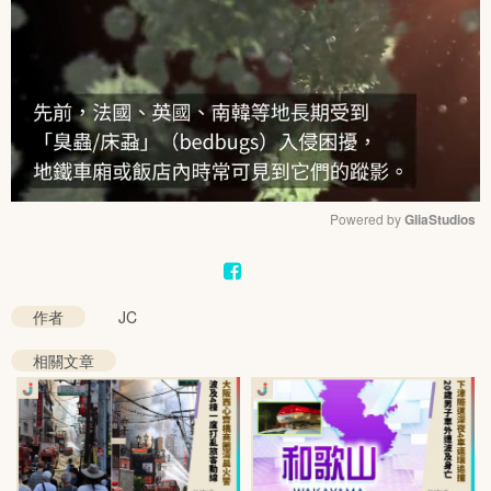
Powered by 
GliaStudios
Mute
作者
JC
相關文章