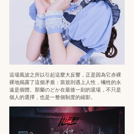
這場風波之所以引起這麼大反響，正是因為它赤裸
裸地揭露了這個矛盾：當規則遇上人性，犧牲的永
遠是個體。那蘭のどか在最後一刻的退場，不只是
個人的選擇，也是一整個制度的縮影。