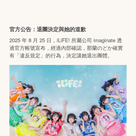
官方公告：退團決定與她的道歉
2025 年 8 月 25 日，iLiFE! 所屬公司 imaginate 透
過官方帳號宣布，經過內部確認，那蘭のどか確實
有「違反規定」的行為，決定讓她退出團體。