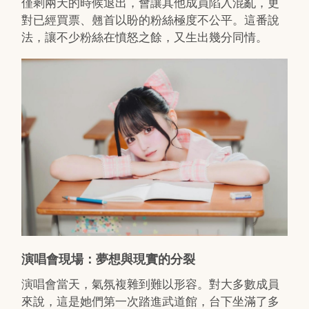
僅剩兩天的時候退出，會讓其他成員陷入混亂，更
對已經買票、翹首以盼的粉絲極度不公平。這番說
法，讓不少粉絲在憤怒之餘，又生出幾分同情。
演唱會現場：夢想與現實的分裂
演唱會當天，氣氛複雜到難以形容。對大多數成員
來說，這是她們第一次踏進武道館，台下坐滿了多