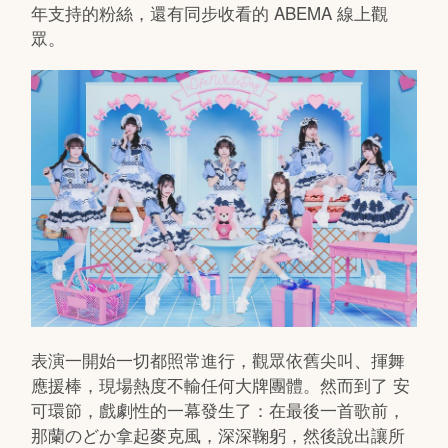
年支持的粉絲，還有同步收看的 ABEMA 線上觀
眾。
表演一開始一切都照常進行，觀眾依舊尖叫、揮舞
應援棒，現場熱度不輸任何大牌團體。然而到了 安
可環節，戲劇性的一幕發生了：在最後一首歌前，
那蘭のどか拿起麥克風，深深鞠躬，然後說出讓所