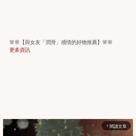
🌸🌸【與女友「潤滑」感情的好物推薦】🌸🌸
更多資訊
閱讀文章
arrow_forward_ios