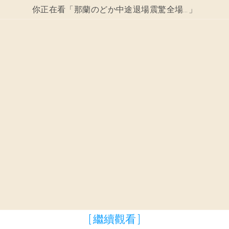
你正在看「
那蘭のどか中途退場震驚全場！偶像武道館演唱會變懲罰秀！
」
[ 繼續觀看 ]