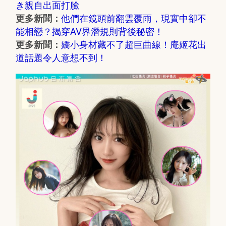
き親自出面打臉
他們在鏡頭前翻雲覆雨，現實中卻不
更多新聞：
能相戀？揭穿AV界潛規則背後秘密！
嬌小身材藏不了超巨曲線！庵姬花出
更多新聞：
道話題令人意想不到！