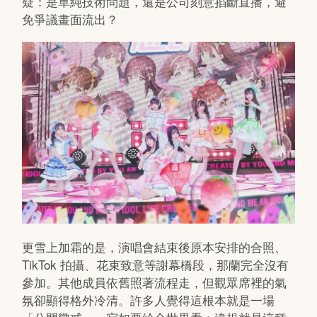
疑：是單純技術問題，還是公司刻意掐斷直播，避
免爭議畫面流出？
更雪上加霜的是，演唱會結束後原本安排的合照、
TikTok 拍攝、花束致意等謝幕橋段，那蘭完全沒有
參加。其他成員依舊照著流程走，但觀眾席裡的氣
氛卻顯得格外冷清。許多人覺得這根本就是一場