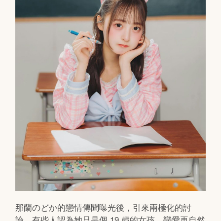
那蘭のどか的戀情傳聞曝光後，引來兩極化的討
論。有些人認為她只是個 19 歲的女孩，戀愛再自然