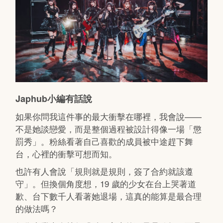
Japhub小編有話說
如果你問我這件事的最大衝擊在哪裡，我會說——
不是她談戀愛，而是整個過程被設計得像一場「懲
罰秀」。粉絲看著自己喜歡的成員被中途趕下舞
台，心裡的衝擊可想而知。
也許有人會說「規則就是規則，簽了合約就該遵
守」。但換個角度想，19 歲的少女在台上哭著道
歉、台下數千人看著她退場，這真的能算是最合理
的做法嗎？