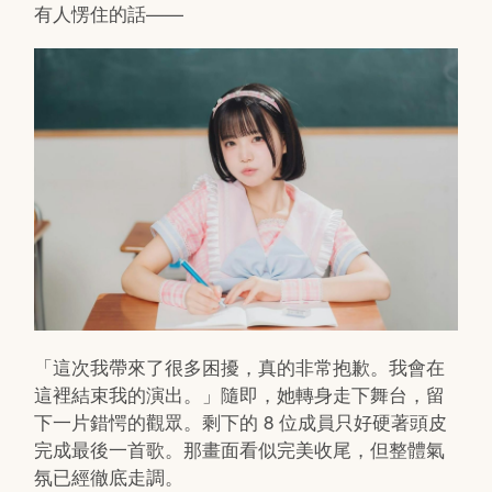
有人愣住的話——
「這次我帶來了很多困擾，真的非常抱歉。我會在
這裡結束我的演出。」隨即，她轉身走下舞台，留
下一片錯愕的觀眾。剩下的 8 位成員只好硬著頭皮
完成最後一首歌。那畫面看似完美收尾，但整體氣
氛已經徹底走調。