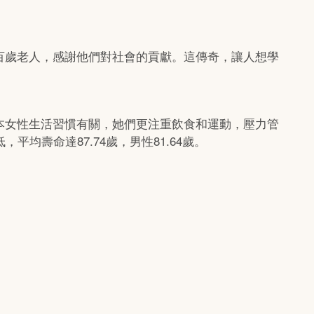
名新百歲老人，感謝他們對社會的貢獻。這傳奇，讓人想學
本女性生活習慣有關，她們更注重飲食和運動，壓力管
均壽命達87.74歲，男性81.64歲。