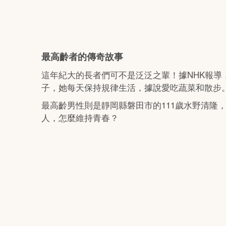
最高齡者的傳奇故事
這年紀大的長者們可不是泛泛之輩！據NHK報導
子，她每天保持規律生活，據說愛吃蔬菜和散步
最高齡男性則是靜岡縣磐田市的111歲水野清隆
人，怎麼維持青春？