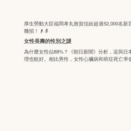
厚生勞動大臣福岡孝丸致賀信給超過52,000
幾招！👴👵
女性長壽的性別之謎
為什麼女性佔88%？《朝日新聞》分析，這與日
理也較好。相比男性，女性心臟病和癌症死亡率低，平