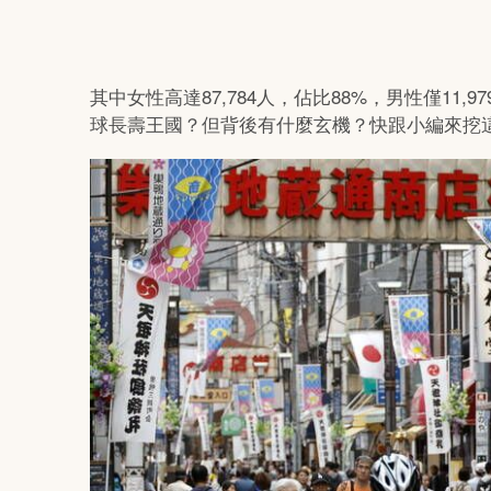
其中女性高達87,784人，佔比88%，男性僅1
球長壽王國？但背後有什麼玄機？快跟小編來挖這