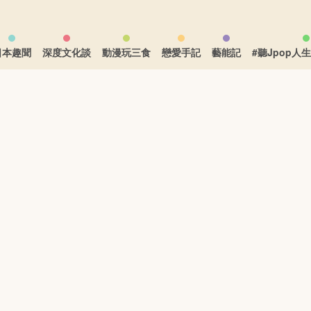
日本趣聞
深度文化談
動漫玩三食
戀愛手記
藝能記
#聽Jpop人