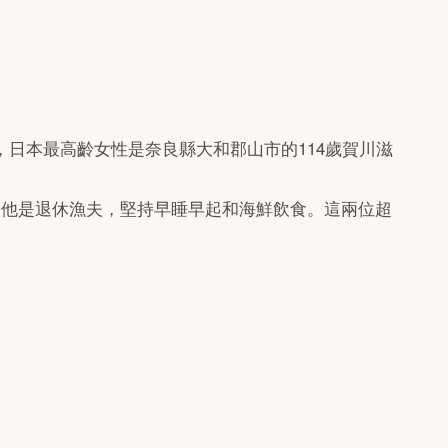
，日本最高齡女性是奈良縣大和郡山市的114歲賀川滋
。
，他是退休漁夫，堅持早睡早起和海鮮飲食。這兩位超