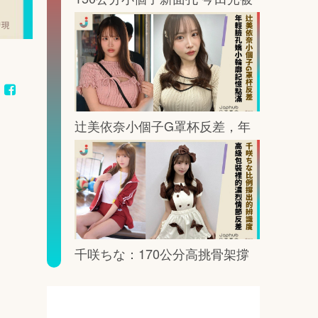
鏡頭這樣放大記憶點
辻美依奈小個子G罩杯反差，年
輕臉孔裡藏著一眼就記住的曲線
千咲ちな：170公分高挑骨架撐
出G罩杯的鏡頭重量