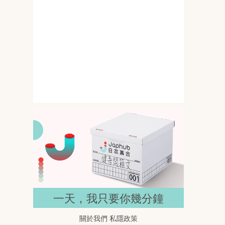
145公分撞上G罩杯 岸みゆ的比
例差一開鏡就搶位
155公分D罩杯反差：七瀬温把舞
台感帶進鏡頭
一天，我只要你幾分鐘
關於我們
私隱政策