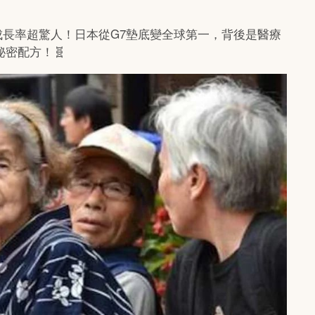
，這成長率超驚人！日本從G7墊底變全球第一，背後是醫療
密配方！🧬