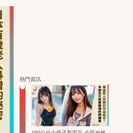
熱門資訊
150公分小個子新面孔 今田光被