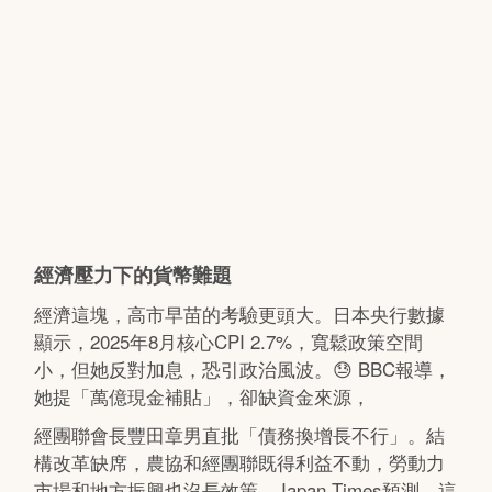
經濟壓力下的貨幣難題
經濟這塊，高市早苗的考驗更頭大。日本央行數據
顯示，2025年8月核心CPI 2.7%，寬鬆政策空間
小，但她反對加息，恐引政治風波。😓 BBC報導，
她提「萬億現金補貼」，卻缺資金來源，
經團聯會長豐田章男直批「債務換增長不行」。結
構改革缺席，農協和經團聯既得利益不動，勞動力
市場和地方振興也沒長效策。Japan Times預測，這