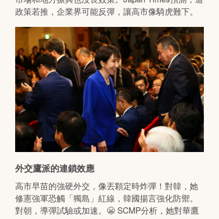
政策若推，企業界可能反彈，讓高市像騎虎難下。
外交鷹派的連鎖效應
高市早苗的強硬外交，像丟顆定時炸彈！對韓，她
修憲強軍恐觸「獨島」紅線，韓國揚言強化防禦。
對朝，導彈試驗或加速。😬 SCMP分析，她對華鷹