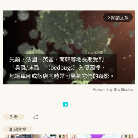
閱讀文章
arrow_forward_ios
Powered by 
GliaStudios
Mute
作者
JC
相關文章