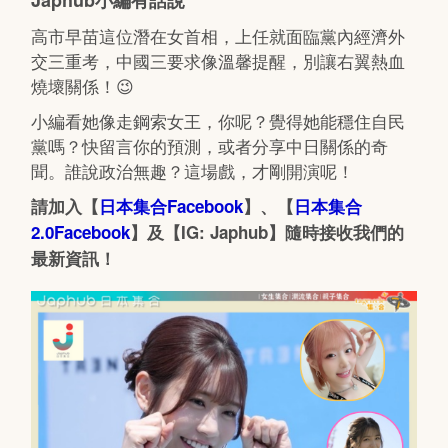
Japhub小編有話說
高市早苗這位潛在女首相，上任就面臨黨內經濟外
交三重考，中國三要求像溫馨提醒，別讓右翼熱血
燒壞關係！😉
小編看她像走鋼索女王，你呢？覺得她能穩住自民
黨嗎？快留言你的預測，或者分享中日關係的奇
聞。誰說政治無趣？這場戲，才剛開演呢！
請加入【
日本集合Facebook
】、【
日本集合
2.0Facebook
】及【IG: Japhub】隨時接收我們的
最新資訊！