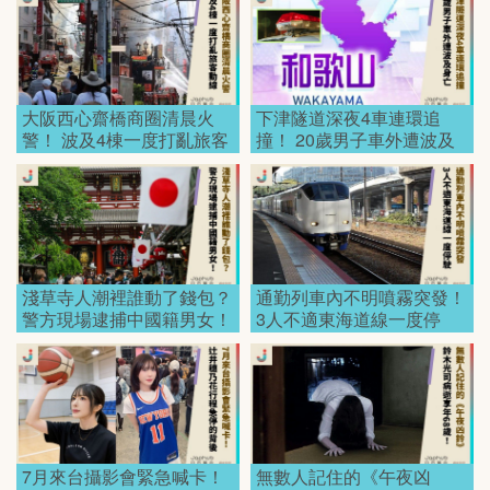
大阪西心齋橋商圈清晨火
下津隧道深夜4車連環追
警！ 波及4棟一度打亂旅客
撞！ 20歲男子車外遭波及
動線！
身亡！
淺草寺人潮裡誰動了錢包？
通勤列車內不明噴霧突發！
警方現場逮捕中國籍男女！
3人不適東海道線一度停
駛！
7月來台攝影會緊急喊卡！
無數人記住的《午夜凶