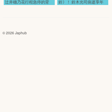
辻井穗乃花行程急停的背
鈴》！ 鈴木光司病逝享年
後！
68歲！
© 2026 Japhub