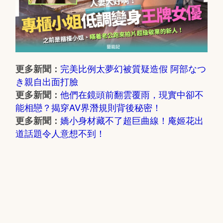
完美比例太夢幻被質疑造假 阿部なつ
更多新聞：
き親自出面打臉
他們在鏡頭前翻雲覆雨，現實中卻不
更多新聞：
能相戀？揭穿AV界潛規則背後秘密！
嬌小身材藏不了超巨曲線！庵姬花出
更多新聞：
道話題令人意想不到！