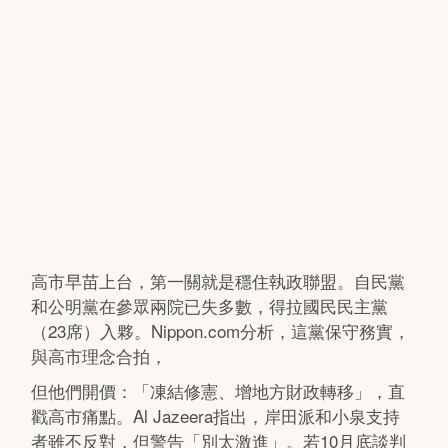
高市早苗上台，第一關就是穩住執政聯盟。自民黨
和公明黨在參眾兩院已失多數，得拉國民民主黨
（23席）入夥。Nippon.com分析，這黨保守務實，
與高市理念合拍，
但他們開價：「凍結修憲、增地方財政轉移」，直
戳高市痛點。Al Jazeera指出，岸田派和小泉支持
者雖不反對，但警告「別太激進」。若10月底談判