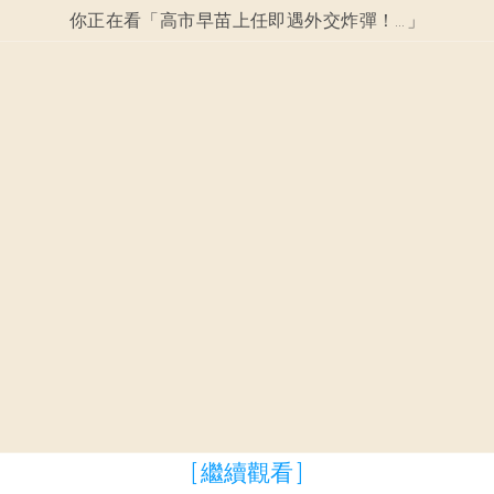
你正在看「
高市早苗上任即遇外交炸彈！中國三要求的隱藏政治玄機！
」
[ 繼續觀看 ]