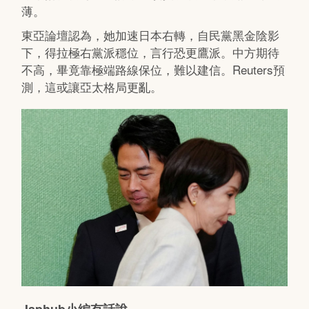
薄。
東亞論壇認為，她加速日本右轉，自民黨黑金陰影
下，得拉極右黨派穩位，言行恐更鷹派。中方期待
不高，畢竟靠極端路線保位，難以建信。Reuters預
測，這或讓亞太格局更亂。