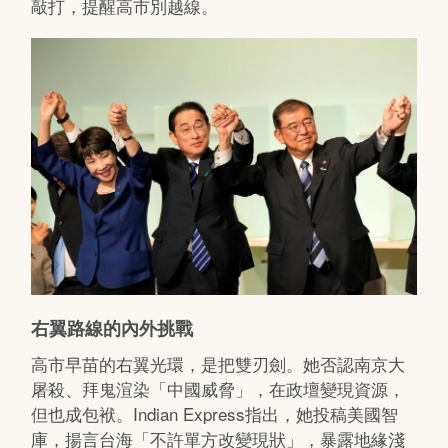
敲打，提醒高市別越線。
右翼路線的內外挑戰
高市早苗的右翼光環，是把雙刃劍。她否認南京大
屠殺、拜鬼渲染「中國威脅」，在政壇變現資源，
但也成包袱。Indian Express指出，她投稿美國智
庫，揚言台海「不許單方改變現狀」，暴露地緣淺