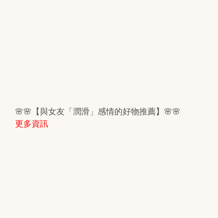
🌸🌸【與女友「潤滑」感情的好物推薦】🌸🌸
更多資訊