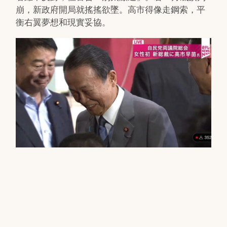
崩，新政府開局就搖搖欲墜。高市得像走鋼索，平
衡右翼夢想和現實妥協。