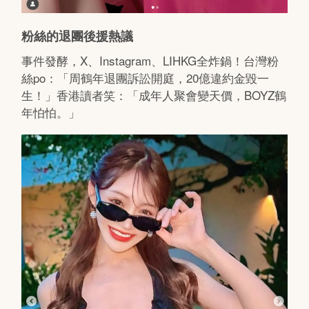
粉絲的退團後援熱議
事件發酵，X、Instagram、LIHKG全炸鍋！台灣粉
絲po：「周鶴年退團訴訟開庭，20億違約金毀一
生！」香港讀者笑：「成年人聚會變天價，BOYZ鶴
年怕怕。」