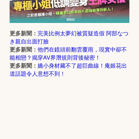
完美比例太夢幻被質疑造假 阿部なつ
更多新聞：
き親自出面打臉
他們在鏡頭前翻雲覆雨，現實中卻不
更多新聞：
能相戀？揭穿AV界潛規則背後秘密！
嬌小身材藏不了超巨曲線！庵姬花出
更多新聞：
道話題令人意想不到！