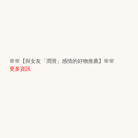
🌸🌸【與女友「潤滑」感情的好物推薦】🌸🌸
更多資訊