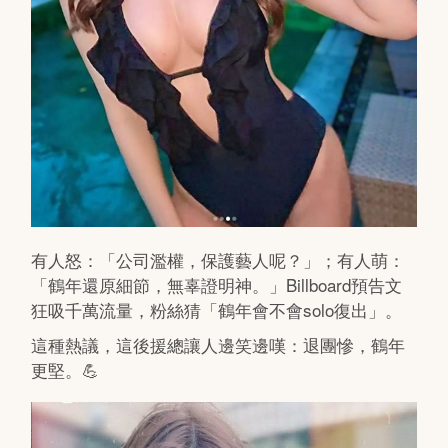
有人怒：「公司濫權，保護藝人呢？」；有人萌：
「鶴年還原細節，無辜證明神。」Billboard預告文
狂吸千萬流量，粉絲猜「鶴年會不會solo復出」。
這種熱議，這後援總讓人邊笑邊嘆：退團慘，鶴年
更堅。💪