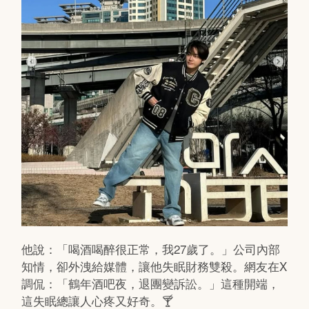
他說：「喝酒喝醉很正常，我27歲了。」公司內部
知情，卻外洩給媒體，讓他失眠財務雙殺。網友在X
調侃：「鶴年酒吧夜，退團變訴訟。」這種開端，
這失眠總讓人心疼又好奇。🍸