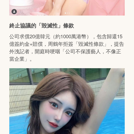
終止協議的「毀滅性」條款
公司求償20億韓元（約1000萬港幣），包含歸還15
億簽約金+賠償，周鶴年拒簽「毀滅性條款」，提告
外洩記者，開庭時哽咽「公司不保護藝人，不像正
當企業」。