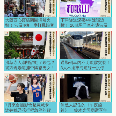
大阪西心齋橋商圈清晨火
下津隧道深夜4車連環追
警！ 波及4棟一度打亂旅客
撞！ 20歲男子車外遭波及
動線！
身亡！
淺草寺人潮裡誰動了錢包？
通勤列車內不明噴霧突發！
警方現場逮捕中國籍男女！
3人不適東海道線一度停
駛！
7月來台攝影會緊急喊卡！
無數人記住的《午夜凶
辻井穗乃花行程急停的背
鈴》！ 鈴木光司病逝享年
後！
68歲！