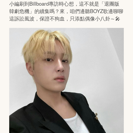
小編刷到Billboard專訪時心想，這不就是「退團版
韓劇危機」的續集嗎？來，咱們邊聽BOYZ歌邊聊聊
這訴訟風波，保證不狗血，只添點偶像小八卦～🎤