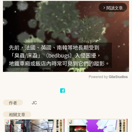
閱讀文章
arrow_forward_ios
Powered by 
GliaStudios
Mute
作者
JC
相關文章