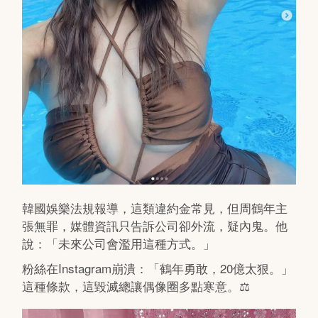
韓國娛樂法規報導，這類違約金常見，但周鶴年主
張無罪，媒體資訊只告訴公司卻外流，疑內鬼。他
說：「未來公司會濫用這種方式。」
粉絲在Instagram崩潰：「鶴年勇敢，20億太狠。」
這種條款，這毀滅總讓偶像圈多點寒意。⚖