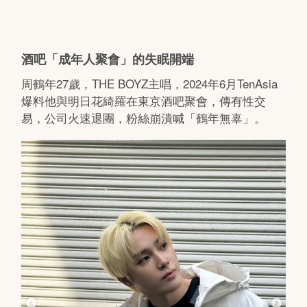
酒吧「成年人聚會」的失眠開端
周鶴年27歲，THE BOYZ主唱，2024年6月TenAsia
爆料他與明日花綺羅在東京酒吧聚會，傳有性交
易，公司火速退團，粉絲崩潰喊「鶴年無辜」。