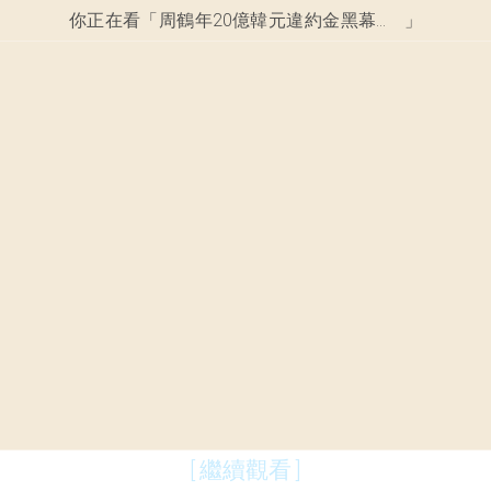
你正在看「
周鶴年20億韓元違約金黑幕？ 明日花綺羅酒吧內幕曝光！
」
[ 繼續觀看 ]