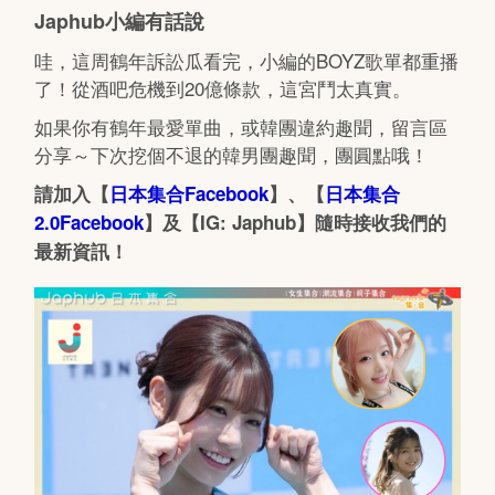
Japhub小編有話說
哇，這周鶴年訴訟瓜看完，小編的BOYZ歌單都重播
了！從酒吧危機到20億條款，這宮鬥太真實。
如果你有鶴年最愛單曲，或韓團違約趣聞，留言區
分享～下次挖個不退的韓男團趣聞，團圓點哦！
請加入【
日本集合Facebook
】、【
日本集合
2.0Facebook
】及【IG: Japhub】隨時接收我們的
最新資訊！