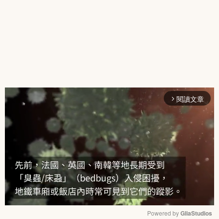
閱讀文章
arrow_forward_ios
Powered by 
GliaStudios