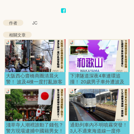
Mute
作者
JC
相關文章
大阪西心齋橋商圈清晨火
下津隧道深夜4車連環追
警！ 波及4棟一度打亂旅客
撞！ 20歲男子車外遭波及
動線！
身亡！
淺草寺人潮裡誰動了錢包？
通勤列車內不明噴霧突發！
警方現場逮捕中國籍男女！
3人不適東海道線一度停