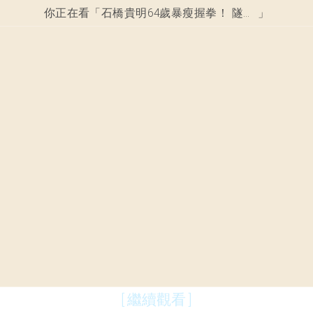
你正在看「
石橋貴明64歲暴瘦握拳！ 隧道二人組永遠缺一真相！
」
[ 繼續觀看 ]