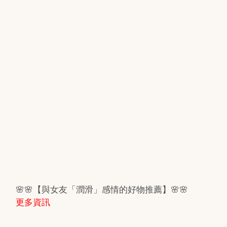
🌸🌸【與女友「潤滑」感情的好物推薦】🌸🌸
更多資訊