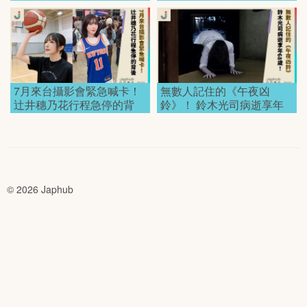
駛！
7月來台攝影會緊急喊卡！
無數人記住的《午夜凶
辻井穗乃花行程急停的背
鈴》！ 鈴木光司病逝享年
後！
68歲！
© 2026 Japhub