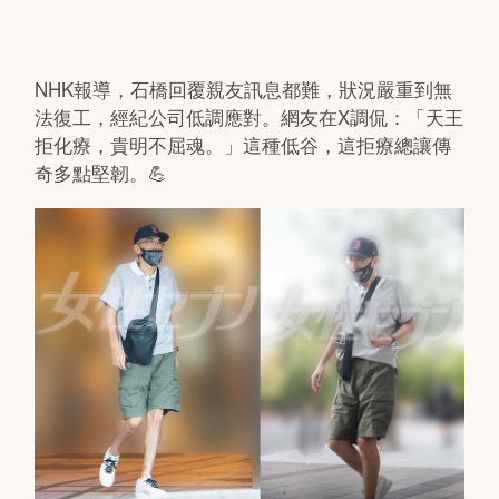
NHK報導，石橋回覆親友訊息都難，狀況嚴重到無
法復工，經紀公司低調應對。網友在X調侃：「天王
拒化療，貴明不屈魂。」這種低谷，這拒療總讓傳
奇多點堅韌。💪