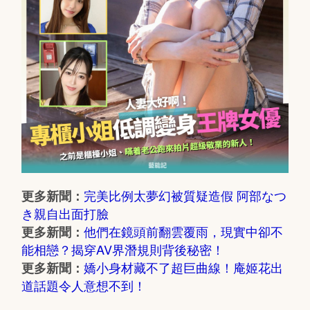
完美比例太夢幻被質疑造假 阿部なつ
更多新聞：
き親自出面打臉
他們在鏡頭前翻雲覆雨，現實中卻不
更多新聞：
能相戀？揭穿AV界潛規則背後秘密！
嬌小身材藏不了超巨曲線！庵姬花出
更多新聞：
道話題令人意想不到！