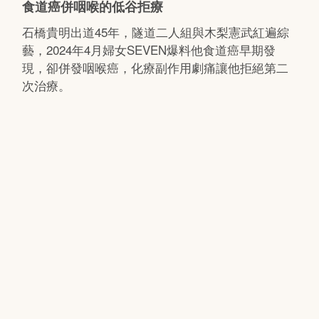
食道癌併咽喉的低谷拒療
石橋貴明出道45年，隧道二人組與木梨憲武紅遍綜
藝，2024年4月婦女SEVEN爆料他食道癌早期發
現，卻併發咽喉癌，化療副作用劇痛讓他拒絕第二
次治療。