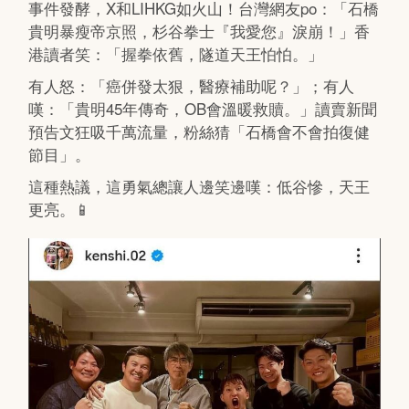
事件發酵，X和LIHKG如火山！台灣網友po：「石橋
貴明暴瘦帝京照，杉谷拳士『我愛您』淚崩！」香
港讀者笑：「握拳依舊，隧道天王怕怕。」
有人怒：「癌併發太狠，醫療補助呢？」；有人
嘆：「貴明45年傳奇，OB會溫暖救贖。」讀賣新聞
預告文狂吸千萬流量，粉絲猜「石橋會不會拍復健
節目」。
這種熱議，這勇氣總讓人邊笑邊嘆：低谷慘，天王
更亮。📱