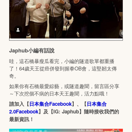
Japhub小編有話說
哇，這石橋暴瘦瓜看完，小編的隧道歌單都重播
了！64歲天王從癌併發到握拳OB會，這堅韌太傳
奇。
如果你有石橋最愛綜藝，或隧道趣聞，留言區分享
～下次挖個不病的日本天王趣聞，活力點哦！
請加入【
日本集合Facebook
】、【
日本集合
2.0Facebook
】及【IG: Japhub】隨時接收我們的
最新資訊！