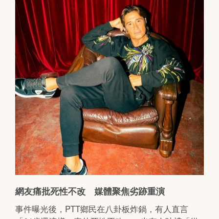
網友痛批死性不改 媒體聚焦劣跡重演
事件曝光後，PTT鄉民在八卦板炸鍋，有人直言