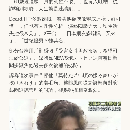
「64歲還這樣，真的死性不改」，也有人吐槽「從
詐騙到猥褻，人生就是連續劇」。
Dcard用戶多數感慨「看著他從偶像變成這樣，好可
惜」，但也有人理性分析「演藝圈壓力大，私生活
失控很常見」。X平台上，日本網友多嘲諷「又來
了」「世紀賤男不愧其名」，
部分台灣用戶則感慨「受害女性勇敢報案，希望司
法給公道」。媒體如NEWSポストセブン與朝日新
聞多聚焦他過去多次被捕的劣跡，
認為這次事件凸顯他「莫特た若い頃の振る舞いが
抜けきれず」的老毛病。整體風向從驚訝轉向對演
藝圈道德管理的討論，觀點碰撞相當激烈。