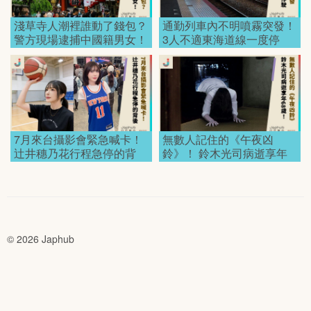
淺草寺人潮裡誰動了錢包？
通勤列車內不明噴霧突發！
警方現場逮捕中國籍男女！
3人不適東海道線一度停
駛！
7月來台攝影會緊急喊卡！
無數人記住的《午夜凶
辻井穗乃花行程急停的背
鈴》！ 鈴木光司病逝享年
後！
68歲！
© 2026 Japhub