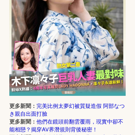
完美比例太夢幻被質疑造假 阿部なつ
更多新聞：
き親自出面打臉
他們在鏡頭前翻雲覆雨，現實中卻不
更多新聞：
能相戀？揭穿AV界潛規則背後秘密！