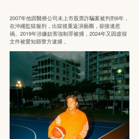
2007年他因醫療公司未上市股票詐騙案被判刑6年，
在沖繩監獄服刑，出獄後重返演藝圈，卻接連惹
禍。2019年涉嫌妨害強制罪被捕，2024年又因虛假
文件被愛知縣警方逮捕，