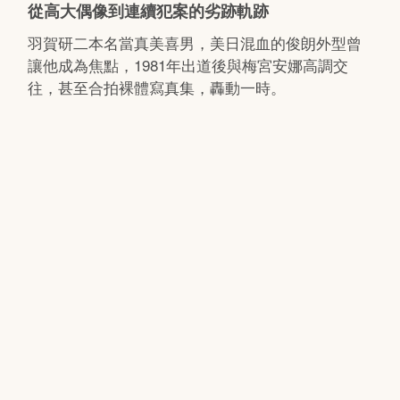
從高大偶像到連續犯案的劣跡軌跡
羽賀研二本名當真美喜男，美日混血的俊朗外型曾
讓他成為焦點，1981年出道後與梅宮安娜高調交
往，甚至合拍裸體寫真集，轟動一時。