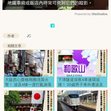
Powered by 
GliaStudios
Mute
作者
JC
相關文章
大阪西心齋橋商圈清晨火
下津隧道深夜4車連環追
警！ 波及4棟一度打亂旅客
撞！ 20歲男子車外遭波及
動線！
身亡！