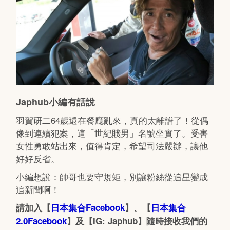
Japhub小編有話說
羽賀研二64歲還在餐廳亂來，真的太離譜了！從偶
像到連續犯案，這「世紀賤男」名號坐實了。受害
女性勇敢站出來，值得肯定，希望司法嚴辦，讓他
好好反省。
小編想說：帥哥也要守規矩，別讓粉絲從追星變成
追新聞啊！
請加入【
日本集合Facebook
】、【
日本集合
2.0Facebook
】及【IG: Japhub】隨時接收我們的