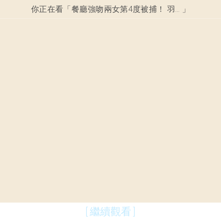
你正在看「
餐廳強吻兩女第4度被捕！ 羽賀研二19年劣跡死性不改
」
[ 繼續觀看 ]