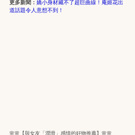
嬌小身材藏不了超巨曲線！庵姬花出
更多新聞：
道話題令人意想不到！
🌸🌸【與女友「潤滑」感情的好物推薦】🌸🌸