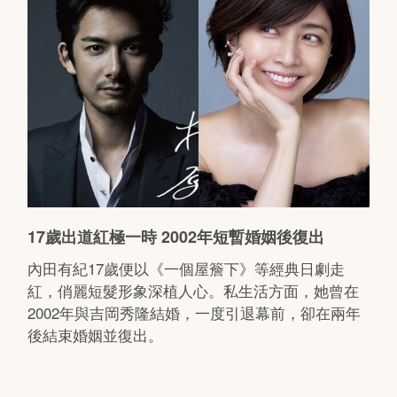
17歲出道紅極一時 2002年短暫婚姻後復出
內田有紀17歲便以《一個屋簷下》等經典日劇走
紅，俏麗短髮形象深植人心。私生活方面，她曾在
2002年與吉岡秀隆結婚，一度引退幕前，卻在兩年
後結束婚姻並復出。