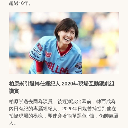
超過16年。
柏原崇引退轉任經紀人 2020年現場互動獲劇組
讚賞
柏原崇過去同為演員，後逐漸淡出幕前，轉而成為
內田有紀的專屬經紀人。2020年日媒曾捕捉到他在
拍攝現場的模樣，即使穿著簡單黑色T恤，仍帥氣逼
人。