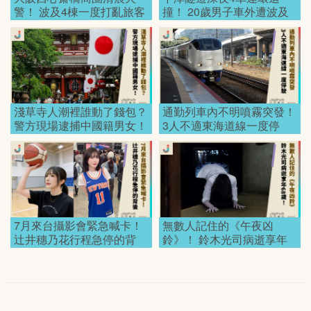
警！ 波及4棟一度打亂旅客
撞！ 20歲男子車外遭波及
動線！
身亡！
淺草寺人潮裡誰動了錢包？
通勤列車內不明噴霧突發！
警方現場逮捕中國籍男女！
3人不適東海道線一度停
駛！
7月來台攝影會緊急喊卡！
無數人記住的《午夜凶
辻井穗乃花行程急停的背
鈴》！ 鈴木光司病逝享年
後！
68歲！