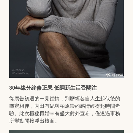
30年緣分終修正果 低調新生活受關注
從廣告初遇的一見鍾情，到歷經各自人生起伏後的
穩定相伴，內田有紀與柏原崇的感情經得起時間考
驗。此次極秘再婚未有盛大對外宣布，僅透過事務
所變動間接浮出檯面。