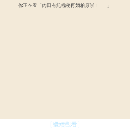
你正在看「
內田有紀極秘再婚柏原崇！ 一見鍾情卻因怕劈腿止步！
」
[ 繼續觀看 ]