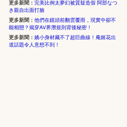
完美比例太夢幻被質疑造假 阿部なつ
更多新聞：
き親自出面打臉
他們在鏡頭前翻雲覆雨，現實中卻不
更多新聞：
能相戀？揭穿AV界潛規則背後秘密！
嬌小身材藏不了超巨曲線！庵姬花出
更多新聞：
道話題令人意想不到！