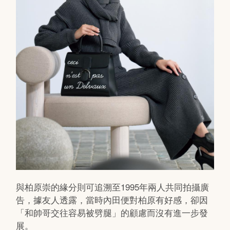
與柏原崇的緣分則可追溯至1995年兩人共同拍攝廣
告，據友人透露，當時內田便對柏原有好感，卻因
「和帥哥交往容易被劈腿」的顧慮而沒有進一步發
展。