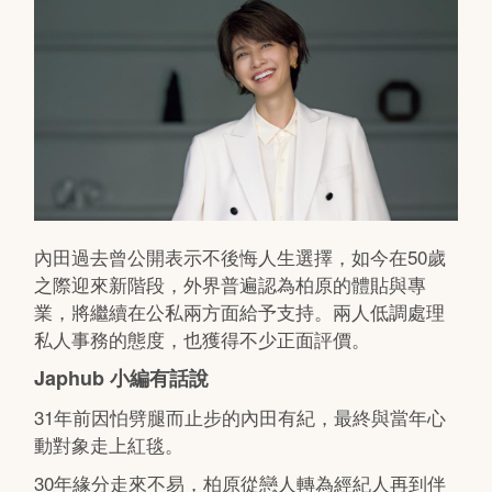
內田過去曾公開表示不後悔人生選擇，如今在50歲
之際迎來新階段，外界普遍認為柏原的體貼與專
業，將繼續在公私兩方面給予支持。兩人低調處理
私人事務的態度，也獲得不少正面評價。
Japhub 小編有話說
31年前因怕劈腿而止步的內田有紀，最終與當年心
動對象走上紅毯。
30年緣分走來不易，柏原從戀人轉為經紀人再到伴