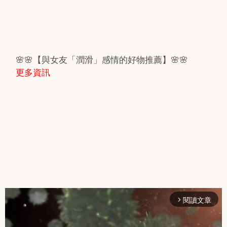
🌸🌸【與女友「潤滑」感情的好物推薦】🌸🌸
更多資訊
閱讀文章
arrow_forward_ios