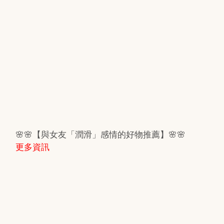
🌸🌸【與女友「潤滑」感情的好物推薦】🌸🌸
更多資訊