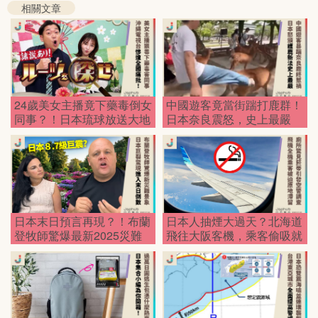
相關文章
24歲美女主播竟下藥毒倒女
中國遊客竟當街踹打鹿群！
同事？！日本琉球放送大地
日本奈良震怒，史上最嚴
震，震驚全國！
「護鹿新法」強勢上路！
日本末日預言再現？！布蘭
日本人抽煙大過天？北海道
登牧師驚爆最新2025災難
飛往大阪客機，乘客偷吸就
景象，日本將裂成兩半！
害全體滯留！