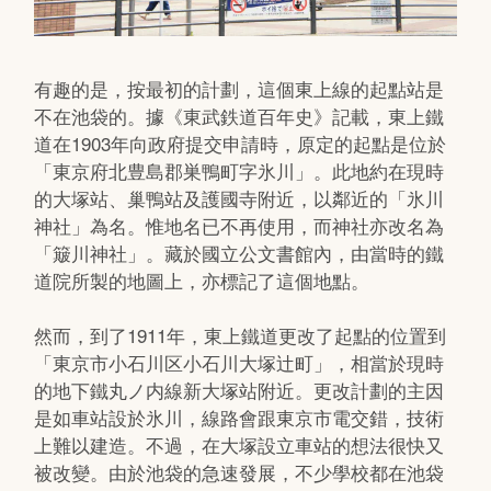
有趣的是，按最初的計劃，這個東上線的起點站是
不在池袋的。據《東武鉄道百年史》記載，東上鐵
道在1903年向政府提交申請時，原定的起點是位於
「東京府北豊島郡巣鴨町字氷川」。此地約在現時
的大塚站、巢鴨站及護國寺附近，以鄰近的「氷川
神社」為名。惟地名已不再使用，而神社亦改名為
「簸川神社」。藏於國立公文書館內，由當時的鐵
道院所製的地圖上，亦標記了這個地點。
然而，到了1911年，東上鐵道更改了起點的位置到
「東京市小石川区小石川大塚辻町」，相當於現時
的地下鐵丸ノ内線新大塚站附近。更改計劃的主因
是如車站設於氷川，線路會跟東京市電交錯，技術
上難以建造。不過，在大塚設立車站的想法很快又
被改變。由於池袋的急速發展，不少學校都在池袋