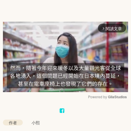
閱讀文章
arrow_forward_ios
Powered by 
GliaStudios
Mute
作者
小熙